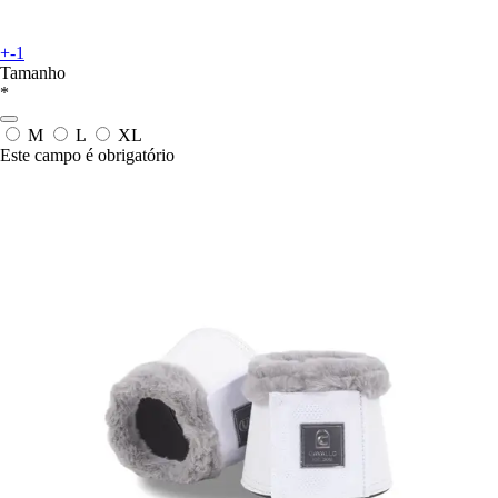
+-1
Tamanho
*
M
L
XL
Este campo é obrigatório