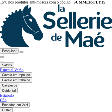
15% nos produtos anti-moscas com o código :
SUMMER-FLY15
Pesquisar
Saldos
Especial Verão
Cavalo em repouso
Cavalo em trabalho
Cavaleiros
Ocidental
Estábulo
Cão
Enviados em 24H
Outlet