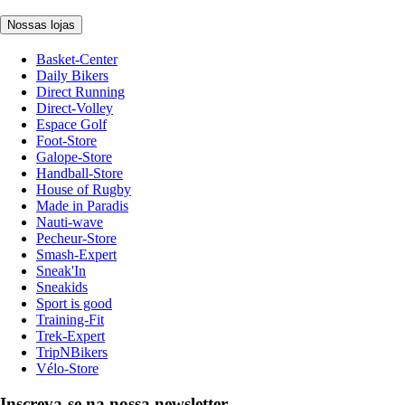
Nossas lojas
Basket-Center
Daily Bikers
Direct Running
Direct-Volley
Espace Golf
Foot-Store
Galope-Store
Handball-Store
House of Rugby
Made in Paradis
Nauti-wave
Pecheur-Store
Smash-Expert
Sneak'In
Sneakids
Sport is good
Training-Fit
Trek-Expert
TripNBikers
Vélo-Store
Inscreva-se na nossa newsletter