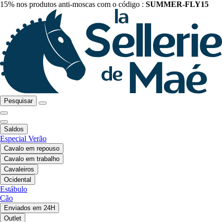
15% nos produtos anti-moscas com o código :
SUMMER-FLY15
Pesquisar
Saldos
Especial Verão
Cavalo em repouso
Cavalo em trabalho
Cavaleiros
Ocidental
Estábulo
Cão
Enviados em 24H
Outlet