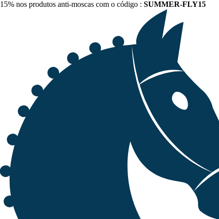
15% nos produtos anti-moscas com o código :
SUMMER-FLY15