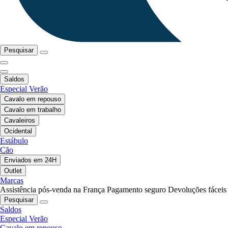
Pesquisar
Saldos
Especial Verão
Cavalo em repouso
Cavalo em trabalho
Cavaleiros
Ocidental
Estábulo
Cão
Enviados em 24H
Outlet
Marcas
Assistência pós-venda na França
Pagamento seguro
Devoluções fáceis
Pesquisar
Saldos
Especial Verão
Cavalo em repouso