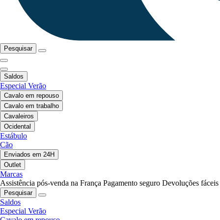
Pesquisar
Saldos
Especial Verão
Cavalo em repouso
Cavalo em trabalho
Cavaleiros
Ocidental
Estábulo
Cão
Enviados em 24H
Outlet
Marcas
Assistência pós-venda na França
Pagamento seguro
Devoluções fáceis
Pesquisar
Saldos
Especial Verão
Cavalo em repouso