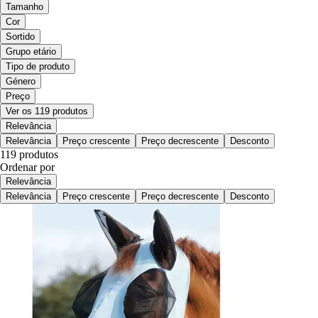
Tamanho
Cor
Sortido
Grupo etário
Tipo de produto
Género
Preço
Ver os 119 produtos
Relevância
Relevância
Preço crescente
Preço decrescente
Desconto
119 produtos
Ordenar por
Relevância
Relevância
Preço crescente
Preço decrescente
Desconto