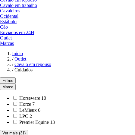
Cavalo em trabalho
Cavaleiros
Ocidental
Estábulo
Cão
Enviados em 24H
Outlet
Marcas
Início
/
Outlet
/
Cavalo em repouso
/
Cuidados
Filtros
Marca
Horseware
10
Horze
7
LeMieux
6
LPC
2
Premier Equine
13
Ver mais
(31)