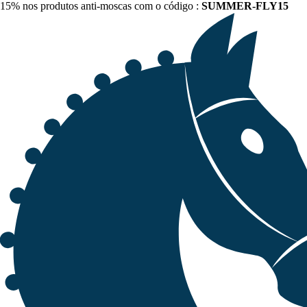
15% nos produtos anti-moscas com o código :
SUMMER-FLY15