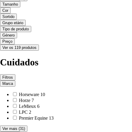
Tamanho
Cor
Sortido
Grupo etário
Tipo de produto
Género
Preço
Ver os 119 produtos
Cuidados
Filtros
Marca
Horseware
10
Horze
7
LeMieux
6
LPC
2
Premier Equine
13
Ver mais
(31)