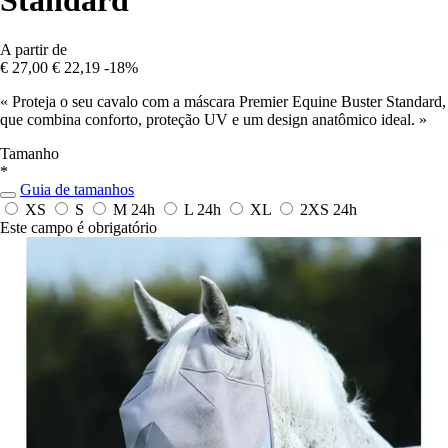
Standard
A partir de
€ 27,00
€ 22,19
-18%
« Proteja o seu cavalo com a máscara Premier Equine Buster Standard,
que combina conforto, proteção UV e um design anatômico ideal. »
Tamanho
*
Guia de tamanhos
XS
S
M
24h
L
24h
XL
2XS
24h
Este campo é obrigatório