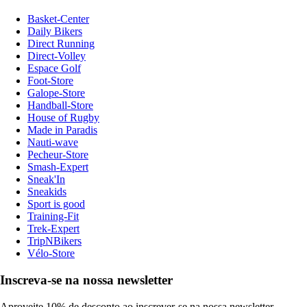
Basket-Center
Daily Bikers
Direct Running
Direct-Volley
Espace Golf
Foot-Store
Galope-Store
Handball-Store
House of Rugby
Made in Paradis
Nauti-wave
Pecheur-Store
Smash-Expert
Sneak'In
Sneakids
Sport is good
Training-Fit
Trek-Expert
TripNBikers
Vélo-Store
Inscreva-se na nossa newsletter
Aproveite 10% de desconto ao inscrever-se na nossa newsletter