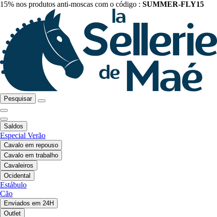
15% nos produtos anti-moscas com o código :
SUMMER-FLY15
Pesquisar
Saldos
Especial Verão
Cavalo em repouso
Cavalo em trabalho
Cavaleiros
Ocidental
Estábulo
Cão
Enviados em 24H
Outlet