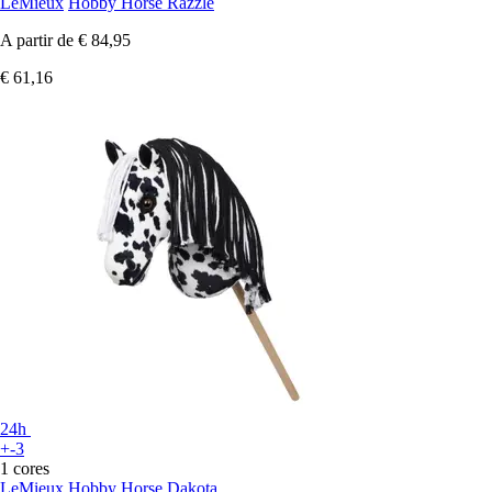
LeMieux
Hobby Horse Razzle
A partir de
€ 84,95
€ 61,16
24h
+-3
1 cores
LeMieux
Hobby Horse Dakota