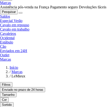
Marcas
Assistência pós-venda na França
Pagamento seguro
Devoluções fáceis
Pesquisar
Saldos
Especial Verão
Cavalo em repouso
Cavalo em trabalho
Cavaleiros
Ocidental
Estábulo
Cão
Enviados em 24H
Outlet
Marcas
Início
/
Marcas
/
LeMieux
Filtros
Enviado no prazo de 24 horas
Tamanho
Cor
Sortido