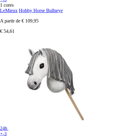
1 cores
LeMieux
Hobby Horse Bullseye
A partir de
€ 109,95
€ 54,61
24h
+-3