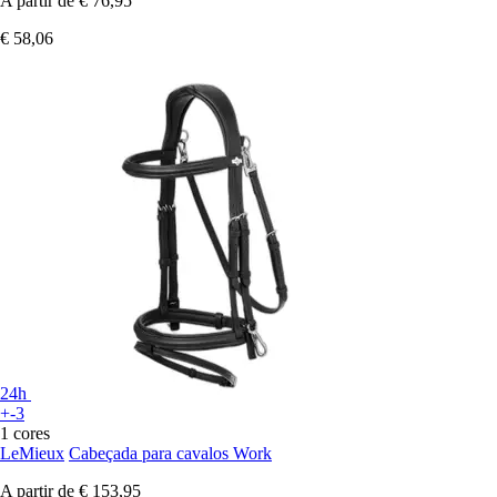
A partir de
€ 76,95
€ 58,06
24h
+-3
1 cores
LeMieux
Cabeçada para cavalos Work
A partir de
€ 153,95