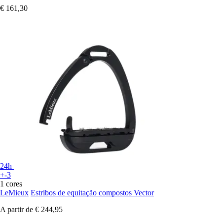
€ 161,30
24h
+-3
1 cores
LeMieux
Estribos de equitação compostos Vector
A partir de
€ 244,95