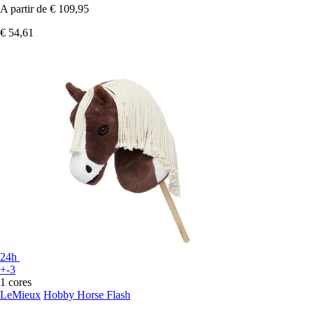
A partir de
€ 109,95
€ 54,61
24h
+-3
1 cores
LeMieux
Hobby Horse Flash