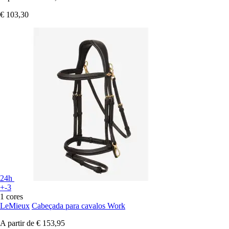
€ 103,30
24h
+-3
1 cores
LeMieux
Cabeçada para cavalos Work
A partir de
€ 153,95