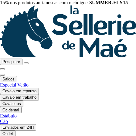
15% nos produtos anti-moscas com o código :
SUMMER-FLY15
Pesquisar
Saldos
Especial Verão
Cavalo em repouso
Cavalo em trabalho
Cavaleiros
Ocidental
Estábulo
Cão
Enviados em 24H
Outlet