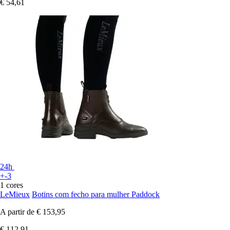
€ 54,61
24h
+-3
1 cores
LeMieux
Botins com fecho para mulher Paddock
A partir de
€ 153,95
€ 112,91