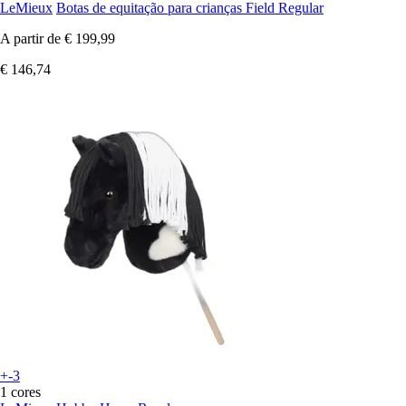
LeMieux
Botas de equitação para crianças Field Regular
A partir de
€ 199,99
€ 146,74
+-3
1 cores