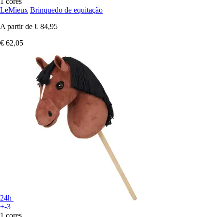
1 cores
LeMieux
Brinquedo de equitação
A partir de
€ 84,95
€ 62,05
24h
+-3
1 cores