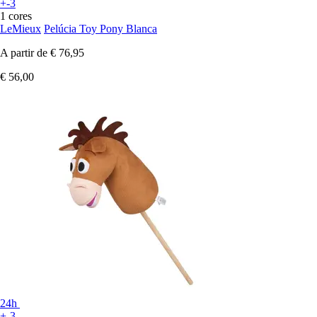
+-3
1 cores
LeMieux
Pelúcia Toy Pony Blanca
A partir de
€ 76,95
€ 56,00
24h
+-3