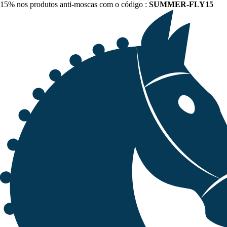
15% nos produtos anti-moscas com o código :
SUMMER-FLY15