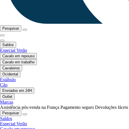
Pesquisar
Saldos
Especial Verão
Cavalo em repouso
Cavalo em trabalho
Cavaleiros
Ocidental
Estábulo
Cão
Enviados em 24H
Outlet
Marcas
Assistência pós-venda na França
Pagamento seguro
Devoluções fáceis
Pesquisar
Saldos
Especial Verão
Cavalo em repouso