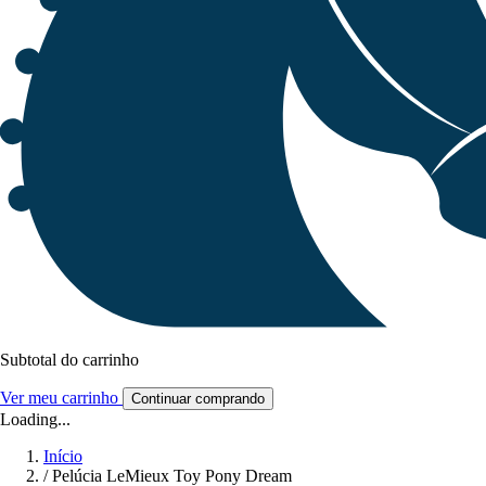
Subtotal do carrinho
Ver meu carrinho
Continuar comprando
Loading...
Início
/
Pelúcia LeMieux Toy Pony Dream