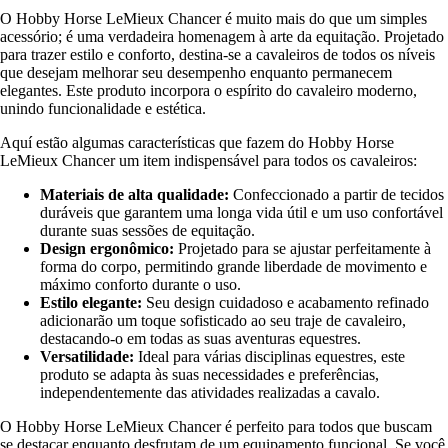
O Hobby Horse LeMieux Chancer é muito mais do que um simples
acessório; é uma verdadeira homenagem à arte da equitação. Projetado
para trazer estilo e conforto, destina-se a cavaleiros de todos os níveis
que desejam melhorar seu desempenho enquanto permanecem
elegantes. Este produto incorpora o espírito do cavaleiro moderno,
unindo funcionalidade e estética.
Aquí estão algumas características que fazem do Hobby Horse
LeMieux Chancer um item indispensável para todos os cavaleiros:
Materiais de alta qualidade:
Confeccionado a partir de tecidos
duráveis que garantem uma longa vida útil e um uso confortável
durante suas sessões de equitação.
Design ergonômico:
Projetado para se ajustar perfeitamente à
forma do corpo, permitindo grande liberdade de movimento e
máximo conforto durante o uso.
Estilo elegante:
Seu design cuidadoso e acabamento refinado
adicionarão um toque sofisticado ao seu traje de cavaleiro,
destacando-o em todas as suas aventuras equestres.
Versatilidade:
Ideal para várias disciplinas equestres, este
produto se adapta às suas necessidades e preferências,
independentemente das atividades realizadas a cavalo.
O Hobby Horse LeMieux Chancer é perfeito para todos que buscam
se destacar enquanto desfrutam de um equipamento funcional. Se você