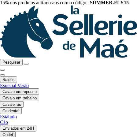
15% nos produtos anti-moscas com o código :
SUMMER-FLY15
Pesquisar
Saldos
Especial Verão
Cavalo em repouso
Cavalo em trabalho
Cavaleiros
Ocidental
Estábulo
Cão
Enviados em 24H
Outlet