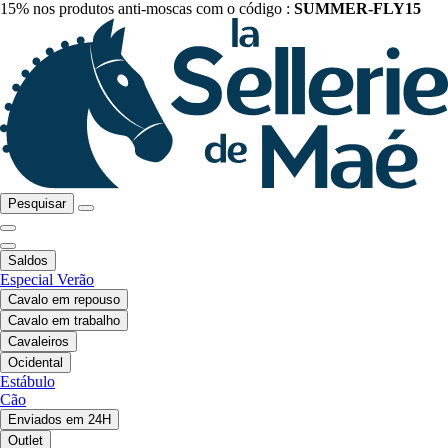
15% nos produtos anti-moscas com o código :
SUMMER-FLY15
Pesquisar
Saldos
Especial Verão
Cavalo em repouso
Cavalo em trabalho
Cavaleiros
Ocidental
Estábulo
Cão
Enviados em 24H
Outlet