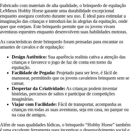
Fabricado com materiais de alta qualidade, o brinquedo de equitação
LeMieux Hobby Horse garante uma durabilidade excepcional
enquanto assegura conforto durante seu uso. É ideal para estimular a
imaginação das crianças e introduzi-las às alegrias da equitação, onde
quer que estejam. Este brinquedo permite que os jovens vivam
aventuras equestres enquanto desenvolvem suas habilidades motoras.
As características deste brinquedo foram pensadas para encantar os
amantes de cavalos e de equitação:
Design Autêntico:
Sua aparência realista cativa a atenção das
crianças e favorece o jogo de faz de conta em torno da
equitação.
Facilidade de Pegada:
Projetado para ser leve, é fácil de
manusear, permitindo que os jovens cavaleiros brinquem sem se
cansar.
Despertar da Criatividade:
As crianças podem inventar
histórias, percursos de saltos e participar de competições
imaginárias.
Viajar com Facilidade:
Fácil de transportar, acompanha as
crianças em todas as suas aventuras, seja em casa, no parque ou
na casa de amigos.
Além de suas qualidades lúdicas, o brinquedo “Hobby Horse” também
é uma excelente ferramenta para incentivar o desenvolvimento social e