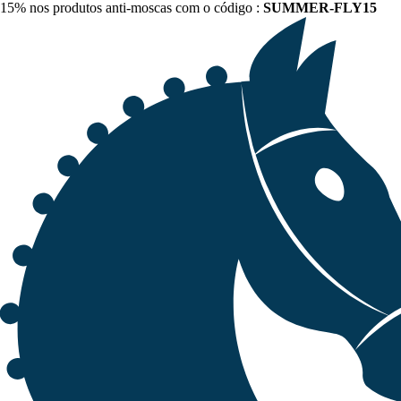
15% nos produtos anti-moscas com o código :
SUMMER-FLY15