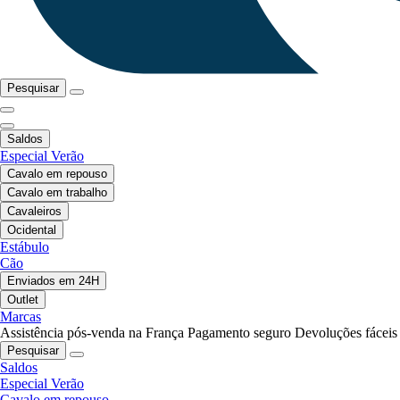
Pesquisar
Saldos
Especial Verão
Cavalo em repouso
Cavalo em trabalho
Cavaleiros
Ocidental
Estábulo
Cão
Enviados em 24H
Outlet
Marcas
Assistência pós-venda na França
Pagamento seguro
Devoluções fáceis
Pesquisar
Saldos
Especial Verão
Cavalo em repouso