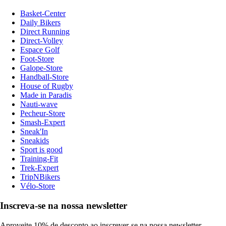
Basket-Center
Daily Bikers
Direct Running
Direct-Volley
Espace Golf
Foot-Store
Galope-Store
Handball-Store
House of Rugby
Made in Paradis
Nauti-wave
Pecheur-Store
Smash-Expert
Sneak'In
Sneakids
Sport is good
Training-Fit
Trek-Expert
TripNBikers
Vélo-Store
Inscreva-se na nossa newsletter
Aproveite 10% de desconto ao inscrever-se na nossa newsletter