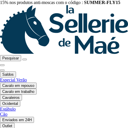
15% nos produtos anti-moscas com o código :
SUMMER-FLY15
Pesquisar
Saldos
Especial Verão
Cavalo em repouso
Cavalo em trabalho
Cavaleiros
Ocidental
Estábulo
Cão
Enviados em 24H
Outlet