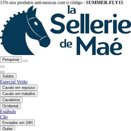
15% nos produtos anti-moscas com o código :
SUMMER-FLY15
Pesquisar
Saldos
Especial Verão
Cavalo em repouso
Cavalo em trabalho
Cavaleiros
Ocidental
Estábulo
Cão
Enviados em 24H
Outlet