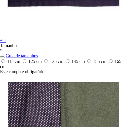
+-1
Tamanho
*
Guia de tamanhos
115 cm
125 cm
135 cm
145 cm
155 cm
165
cm
Este campo é obrigatório