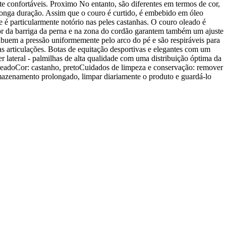
e confortáveis. Proximo No entanto, são diferentes em termos de cor,
 longa duração. Assim que o couro é curtido, é embebido em óleo
é particularmente notório nas peles castanhas. O couro oleado é
rior da barriga da perna e na zona do cordão garantem também um ajuste
stribuem a pressão uniformemente pelo arco do pé e são respiráveis para
 as articulações. Botas de equitação desportivas e elegantes com um
er lateral - palmilhas de alta qualidade com uma distribuição óptima da
 oleadoCor: castanho, pretoCuidados de limpeza e conservação: remover
rmazenamento prolongado, limpar diariamente o produto e guardá-lo