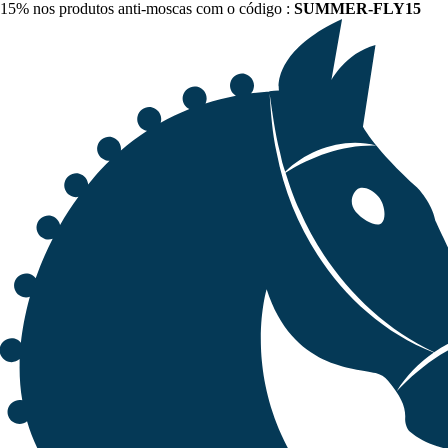
15% nos produtos anti-moscas com o código :
SUMMER-FLY15