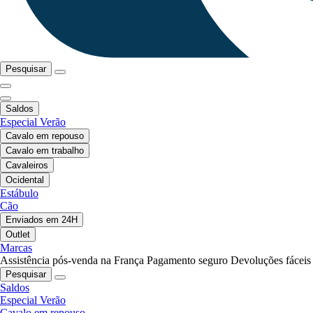
Pesquisar
Saldos
Especial Verão
Cavalo em repouso
Cavalo em trabalho
Cavaleiros
Ocidental
Estábulo
Cão
Enviados em 24H
Outlet
Marcas
Assistência pós-venda na França
Pagamento seguro
Devoluções fáceis
Pesquisar
Saldos
Especial Verão
Cavalo em repouso