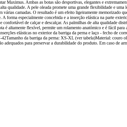
ntar Maximus. Ambas as botas são desportivas, elegantes e extremament
e alta qualidade. A pele oleada promete uma grande flexibilidade e uma
 várias camadas. O resultado é um efeito ligeiramente memorizado que 
e. A forma especialmente concebida e a inserção elástica na parte exte
l e confortável de calçar e descalçar. As palmilhas de alta qualidade di
ota é altamente flexível, permite um rolamento anatómico e é fácil para
serções elásticas no exterior da barriga da perna e laço - fecho de corr
e: 37-42Tamanho da barriga da perna: XS-XL (ver tabela)Material: couro
ação adequados para preservar a durabilidade do produto. Em caso de a