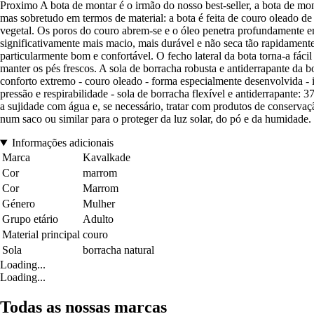
Proximo A bota de montar é o irmão do nosso best-seller, a bota de mo
mas sobretudo em termos de material: a bota é feita de couro oleado d
vegetal. Os poros do couro abrem-se e o óleo penetra profundamente em
significativamente mais macio, mais durável e não seca tão rapidament
particularmente bom e confortável. O fecho lateral da bota torna-a fáci
manter os pés frescos. A sola de borracha robusta e antiderrapante da b
conforto extremo - couro oleado - forma especialmente desenvolvida - in
pressão e respirabilidade - sola de borracha flexível e antiderrapant
a sujidade com água e, se necessário, tratar com produtos de conserv
num saco ou similar para o proteger da luz solar, do pó e da humidade.
Informações adicionais
Marca
Kavalkade
Cor
marrom
Cor
Marrom
Género
Mulher
Grupo etário
Adulto
Material principal
couro
Sola
borracha natural
Loading...
Loading...
Todas as nossas marcas