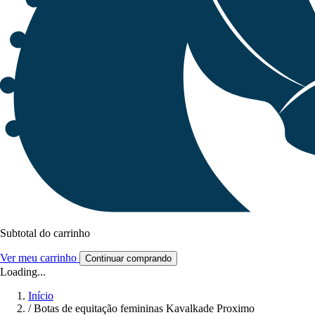
Subtotal do carrinho
Ver meu carrinho
Continuar comprando
Loading...
Início
/
Botas de equitação femininas Kavalkade Proximo