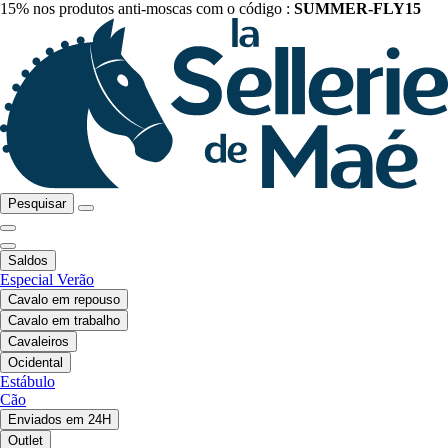
15% nos produtos anti-moscas com o código :
SUMMER-FLY15
Pesquisar
Saldos
Especial Verão
Cavalo em repouso
Cavalo em trabalho
Cavaleiros
Ocidental
Estábulo
Cão
Enviados em 24H
Outlet