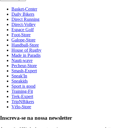
Basket-Center
Daily Bikers
Direct Running
Direct-Volley
Espace Golf
Foot-Store
Galope-Store
Handball-Store
House of Rugby
Made in Paradis
Nauti-wave
Pecheur-Store
Smash-Expert
Sneak'In
Sneakids
Sport is good
Training-Fit
Trek-Expert
TripNBikers
Vélo-Store
Inscreva-se na nossa newsletter