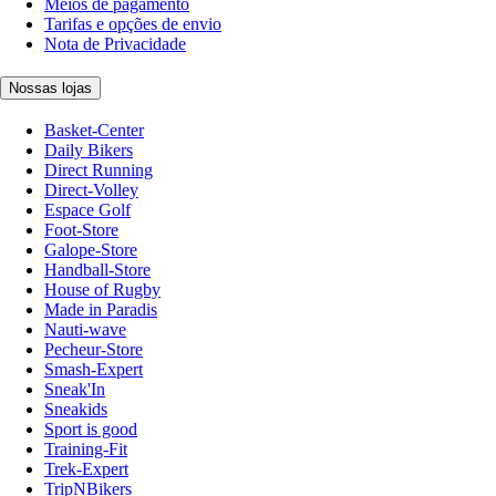
Meios de pagamento
Tarifas e opções de envio
Nota de Privacidade
Nossas lojas
Basket-Center
Daily Bikers
Direct Running
Direct-Volley
Espace Golf
Foot-Store
Galope-Store
Handball-Store
House of Rugby
Made in Paradis
Nauti-wave
Pecheur-Store
Smash-Expert
Sneak'In
Sneakids
Sport is good
Training-Fit
Trek-Expert
TripNBikers