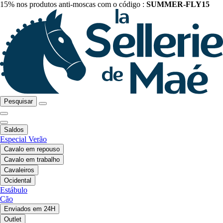
15% nos produtos anti-moscas com o código :
SUMMER-FLY15
Pesquisar
Saldos
Especial Verão
Cavalo em repouso
Cavalo em trabalho
Cavaleiros
Ocidental
Estábulo
Cão
Enviados em 24H
Outlet