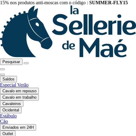
15% nos produtos anti-moscas com o código :
SUMMER-FLY15
Pesquisar
Saldos
Especial Verão
Cavalo em repouso
Cavalo em trabalho
Cavaleiros
Ocidental
Estábulo
Cão
Enviados em 24H
Outlet