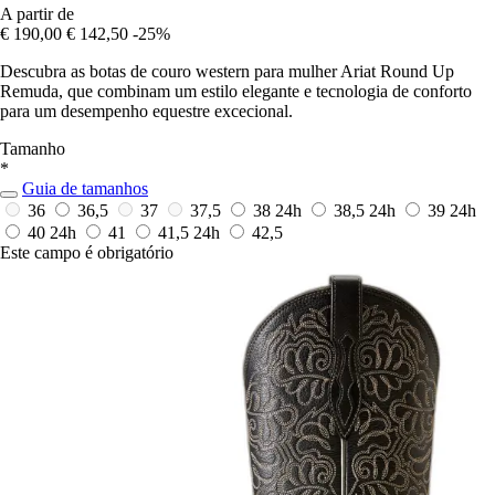
A partir de
€ 190,00
€ 142,50
-25%
Descubra as botas de couro western para mulher Ariat Round Up
Remuda, que combinam um estilo elegante e tecnologia de conforto
para um desempenho equestre excecional.
Tamanho
*
Guia de tamanhos
36
36,5
37
37,5
38
24h
38,5
24h
39
24h
40
24h
41
41,5
24h
42,5
Este campo é obrigatório