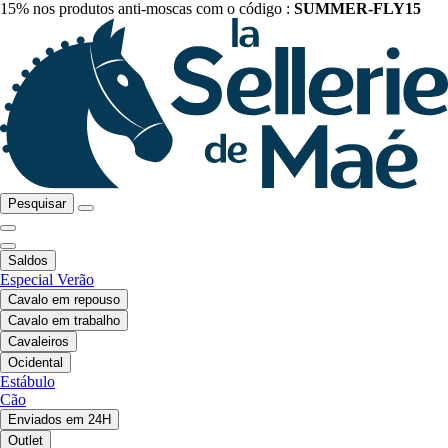
15% nos produtos anti-moscas com o código :
SUMMER-FLY15
Pesquisar
Saldos
Especial Verão
Cavalo em repouso
Cavalo em trabalho
Cavaleiros
Ocidental
Estábulo
Cão
Enviados em 24H
Outlet