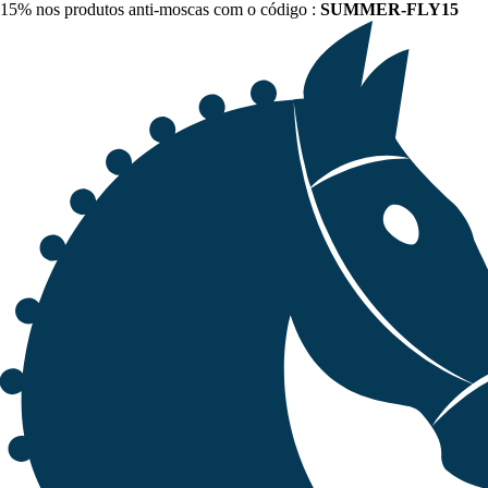
15% nos produtos anti-moscas com o código :
SUMMER-FLY15