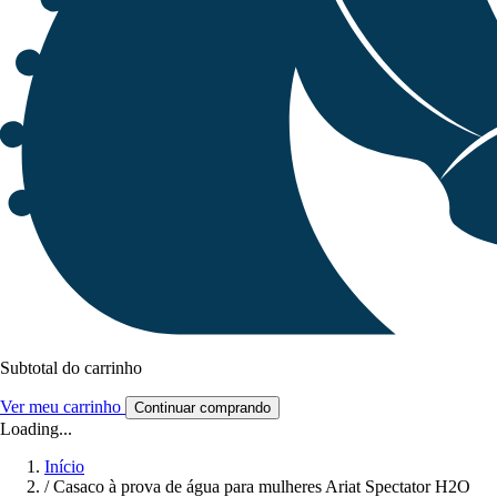
Subtotal do carrinho
Ver meu carrinho
Continuar comprando
Loading...
Início
/
Casaco à prova de água para mulheres Ariat Spectator H2O