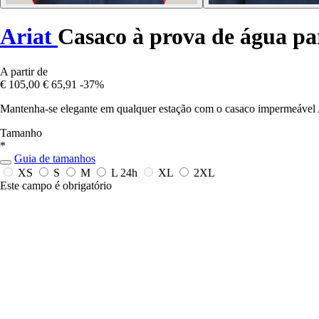
Ariat
Casaco à prova de água p
A partir de
€ 105,00
€ 65,91
-37%
Mantenha-se elegante em qualquer estação com o casaco impermeável Ari
Tamanho
*
Guia de tamanhos
XS
S
M
L
24h
XL
2XL
Este campo é obrigatório