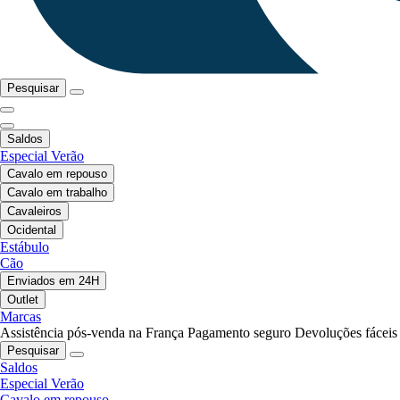
Pesquisar
Saldos
Especial Verão
Cavalo em repouso
Cavalo em trabalho
Cavaleiros
Ocidental
Estábulo
Cão
Enviados em 24H
Outlet
Marcas
Assistência pós-venda na França
Pagamento seguro
Devoluções fáceis
Pesquisar
Saldos
Especial Verão
Cavalo em repouso