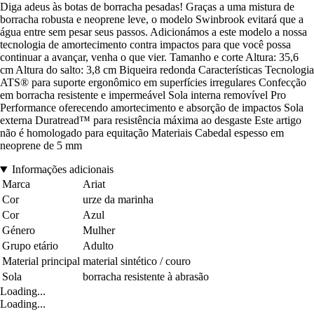
Diga adeus às botas de borracha pesadas! Graças a uma mistura de
borracha robusta e neoprene leve, o modelo Swinbrook evitará que a
água entre sem pesar seus passos. Adicionámos a este modelo a nossa
tecnologia de amortecimento contra impactos para que você possa
continuar a avançar, venha o que vier. Tamanho e corte Altura: 35,6
cm Altura do salto: 3,8 cm Biqueira redonda Características Tecnologia
ATS® para suporte ergonômico em superfícies irregulares Confecção
em borracha resistente e impermeável Sola interna removível Pro
Performance oferecendo amortecimento e absorção de impactos Sola
externa Duratread™ para resistência máxima ao desgaste Este artigo
não é homologado para equitação Materiais Cabedal espesso em
neoprene de 5 mm
Informações adicionais
Marca
Ariat
Cor
urze da marinha
Cor
Azul
Género
Mulher
Grupo etário
Adulto
Material principal
material sintético / couro
Sola
borracha resistente à abrasão
Loading...
Loading...