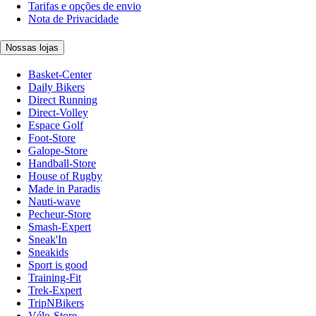
Tarifas e opções de envio
Nota de Privacidade
Nossas lojas
Basket-Center
Daily Bikers
Direct Running
Direct-Volley
Espace Golf
Foot-Store
Galope-Store
Handball-Store
House of Rugby
Made in Paradis
Nauti-wave
Pecheur-Store
Smash-Expert
Sneak'In
Sneakids
Sport is good
Training-Fit
Trek-Expert
TripNBikers
Vélo-Store