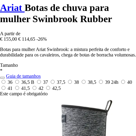
Ariat
Botas de chuva para
mulher Swinbrook Rubber
A partir de
€ 155,00
€ 114,65
-26%
Botas para mulher Ariat Swinbrook: a mistura perfeita de conforto e
durabilidade para os cavaleiros, chega de botas de borracha volumosas.
Tamanho
*
Guia de tamanhos
36
36,5 B
37
37,5
38
38,5
39
24h
40
41
41,5
42
42,5
Este campo é obrigatório