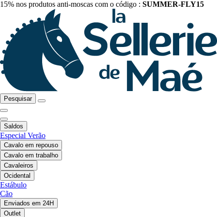
15% nos produtos anti-moscas com o código :
SUMMER-FLY15
Pesquisar
Saldos
Especial Verão
Cavalo em repouso
Cavalo em trabalho
Cavaleiros
Ocidental
Estábulo
Cão
Enviados em 24H
Outlet