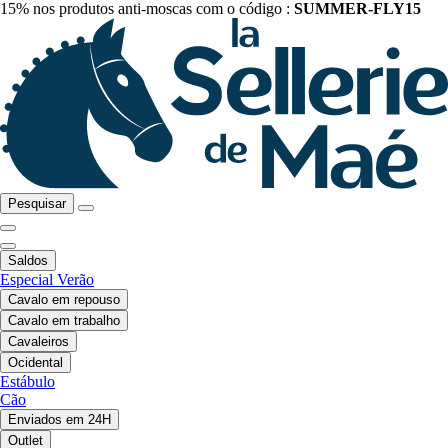
15% nos produtos anti-moscas com o código :
SUMMER-FLY15
Pesquisar
Saldos
Especial Verão
Cavalo em repouso
Cavalo em trabalho
Cavaleiros
Ocidental
Estábulo
Cão
Enviados em 24H
Outlet