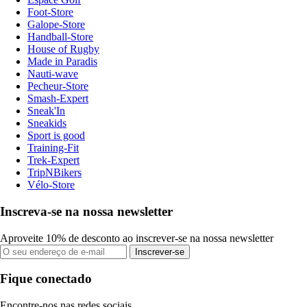
Foot-Store
Galope-Store
Handball-Store
House of Rugby
Made in Paradis
Nauti-wave
Pecheur-Store
Smash-Expert
Sneak'In
Sneakids
Sport is good
Training-Fit
Trek-Expert
TripNBikers
Vélo-Store
Inscreva-se na nossa newsletter
Aproveite 10% de desconto ao inscrever-se na nossa newsletter
Inscrever-se
Fique conectado
Encontre-nos nas redes sociais