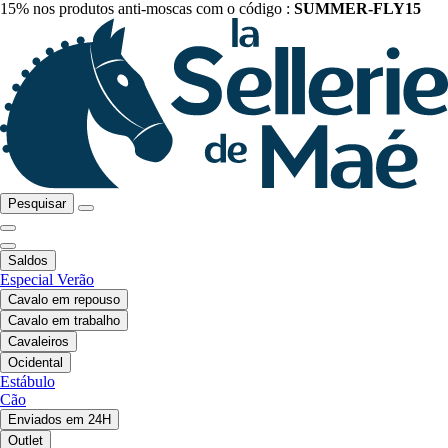
15% nos produtos anti-moscas com o código :
SUMMER-FLY15
Pesquisar
Saldos
Especial Verão
Cavalo em repouso
Cavalo em trabalho
Cavaleiros
Ocidental
Estábulo
Cão
Enviados em 24H
Outlet