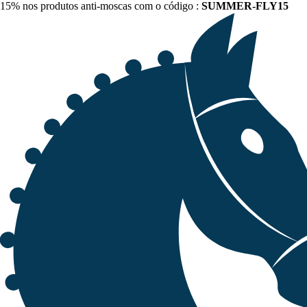
15% nos produtos anti-moscas com o código :
SUMMER-FLY15