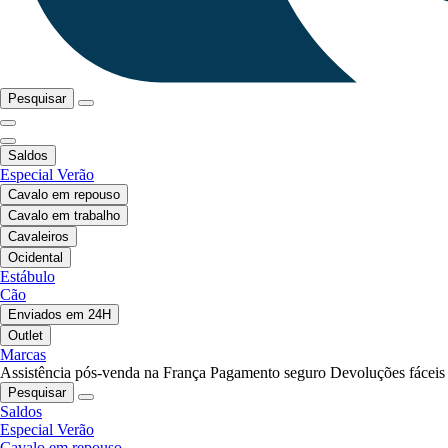
Pesquisar
Saldos
Especial Verão
Cavalo em repouso
Cavalo em trabalho
Cavaleiros
Ocidental
Estábulo
Cão
Enviados em 24H
Outlet
Marcas
Assistência pós-venda na França
Pagamento seguro
Devoluções fáceis
Pesquisar
Saldos
Especial Verão
Cavalo em repouso