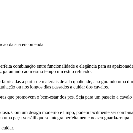
dacao da sua encomenda
rfeita combinação entre funcionalidade e elegância para as apaixonada
s, garantindo ao mesmo tempo um estilo refinado.
fabricadas a partir de materiais de alta qualidade, assegurando uma du
uitação ou nos longos dias passados a cuidar dos cavalos.
ras que promovem o bem-estar dos pés. Seja para um passeio a cavalo o
idadosa. Com um design moderno e limpo, podem facilmente ser combin
m uma peça versátil que se integra perfeitamente no seu guarda-roupa.
 cuidar.