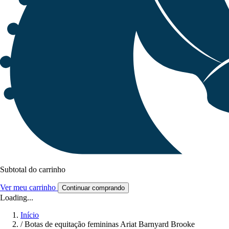
Subtotal do carrinho
Ver meu carrinho
Continuar comprando
Loading...
Início
/
Botas de equitação femininas Ariat Barnyard Brooke