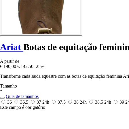
Ariat
Botas de equitação femini
A partir de
€ 190,00
€ 142,50
-25%
Transforme cada saída equestre com as botas de equitação feminina Ari
Tamanho
*
Guia de tamanhos
36
36,5
37
24h
37,5
38
24h
38,5
24h
39
2
Este campo é obrigatório