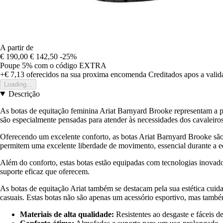
A partir de
€ 190,00
€ 142,50
-25%
Poupe 5%
com o código
EXTRA
+€ 7,13
oferecidos na sua proxima encomenda
Creditados apos a vali
Loading...
Descrição
As botas de equitação feminina Ariat Barnyard Brooke representam a pe
são especialmente pensadas para atender às necessidades dos cavaleiro
Oferecendo um excelente conforto, as botas Ariat Barnyard Brooke são 
permitem uma excelente liberdade de movimento, essencial durante a eq
Além do conforto, estas botas estão equipadas com tecnologias inovado
suporte eficaz que oferecem.
As botas de equitação Ariat também se destacam pela sua estética cu
casuais. Estas botas não são apenas um acessório esportivo, mas també
Materiais de alta qualidade:
Resistentes ao desgaste e fáceis de