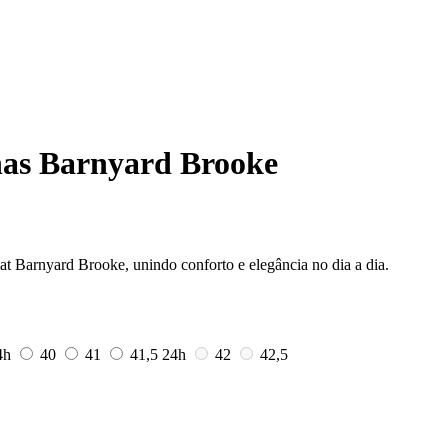
nas Barnyard Brooke
at Barnyard Brooke, unindo conforto e elegância no dia a dia.
4h
40
41
41,5
24h
42
42,5