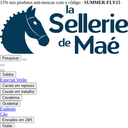
15% nos produtos anti-moscas com o código :
SUMMER-FLY15
Pesquisar
Saldos
Especial Verão
Cavalo em repouso
Cavalo em trabalho
Cavaleiros
Ocidental
Estábulo
Cão
Enviados em 24H
Outlet