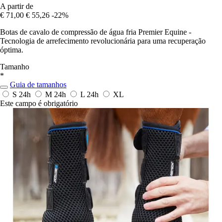
A partir de
€ 71,00
€ 55,26
-22%
Botas de cavalo de compressão de água fria Premier Equine -
Tecnologia de arrefecimento revolucionária para uma recuperação
óptima.
Tamanho
*
Guia de tamanhos
S
24h
M
24h
L
24h
XL
Este campo é obrigatório