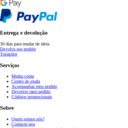
Entrega e devolução
30 dias para mudar de ideia
Devolva seu pedido
Trustpilot
Serviços
Minha conta
Centro de ajuda
Acompanhar meu pedido
Devolver meu pedido
Códigos promocionais
Sobre
Quem somos nós?
Contacte-nos