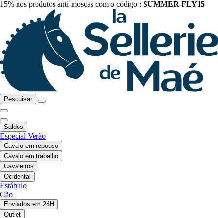
15% nos produtos anti-moscas com o código :
SUMMER-FLY15
Pesquisar
Saldos
Especial Verão
Cavalo em repouso
Cavalo em trabalho
Cavaleiros
Ocidental
Estábulo
Cão
Enviados em 24H
Outlet