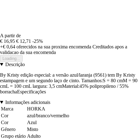
A partir de
€ 16,95
€ 12,71
-25%
+€ 0,64
oferecidos na sua proxima encomenda
Creditados apos a
validacao da sua encomenda
Loading...
Descrição
By Kristy edição especial: a versão azul/laranja (9561) tem By Kristy
estampagem e um segundo laço de cinto. Tamanhos:S = 80 cmM = 90
cmL = 100 cmL largura: 3,5 cmMaterial:45% polipropileno / 55%
borrachaEspecificações
Informações adicionais
Marca
HORKA
Cor
azul/branco/vermelho
Cor
Azul
Género
Misto
Grupo etário
Adulto