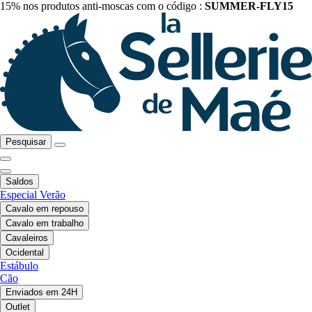
15% nos produtos anti-moscas com o código :
SUMMER-FLY15
Pesquisar
Saldos
Especial Verão
Cavalo em repouso
Cavalo em trabalho
Cavaleiros
Ocidental
Estábulo
Cão
Enviados em 24H
Outlet