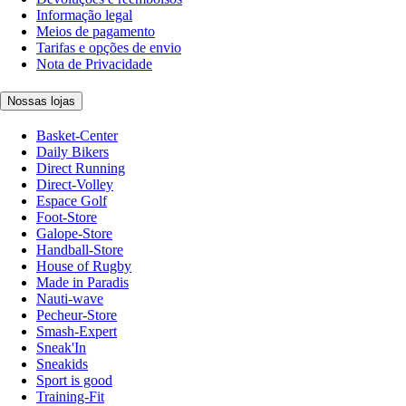
Informação legal
Meios de pagamento
Tarifas e opções de envio
Nota de Privacidade
Nossas lojas
Basket-Center
Daily Bikers
Direct Running
Direct-Volley
Espace Golf
Foot-Store
Galope-Store
Handball-Store
House of Rugby
Made in Paradis
Nauti-wave
Pecheur-Store
Smash-Expert
Sneak'In
Sneakids
Sport is good
Training-Fit