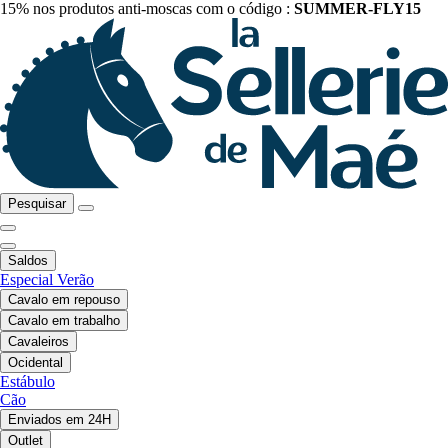
15% nos produtos anti-moscas com o código :
SUMMER-FLY15
Pesquisar
Saldos
Especial Verão
Cavalo em repouso
Cavalo em trabalho
Cavaleiros
Ocidental
Estábulo
Cão
Enviados em 24H
Outlet