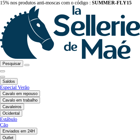
15% nos produtos anti-moscas com o código :
SUMMER-FLY15
Pesquisar
Saldos
Especial Verão
Cavalo em repouso
Cavalo em trabalho
Cavaleiros
Ocidental
Estábulo
Cão
Enviados em 24H
Outlet