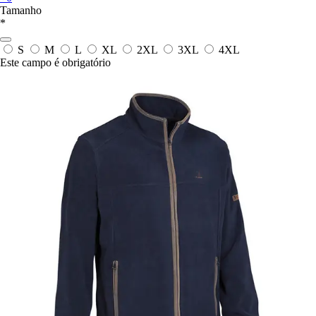
Tamanho
*
S
M
L
XL
2XL
3XL
4XL
Este campo é obrigatório