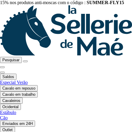
15% nos produtos anti-moscas com o código :
SUMMER-FLY15
Pesquisar
Saldos
Especial Verão
Cavalo em repouso
Cavalo em trabalho
Cavaleiros
Ocidental
Estábulo
Cão
Enviados em 24H
Outlet