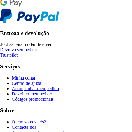
Entrega e devolução
30 dias para mudar de ideia
Devolva seu pedido
Trustpilot
Serviços
Minha conta
Centro de ajuda
Acompanhar meu pedido
Devolver meu pedido
Códigos promocionais
Sobre
Quem somos nós?
Contacte-nos