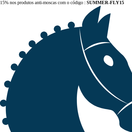
15% nos produtos anti-moscas com o código :
SUMMER-FLY15