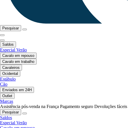
Pesquisar
Saldos
Especial Verão
Cavalo em repouso
Cavalo em trabalho
Cavaleiros
Ocidental
Estábulo
Cão
Enviados em 24H
Outlet
Marcas
Assistência pós-venda na França
Pagamento seguro
Devoluções fáceis
Pesquisar
Saldos
Especial Verão
Cavalo em repouso