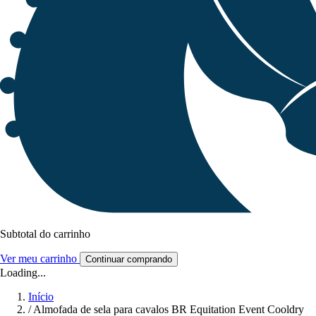
Subtotal do carrinho
Ver meu carrinho
Continuar comprando
Loading...
Início
/
Almofada de sela para cavalos BR Equitation Event Cooldry