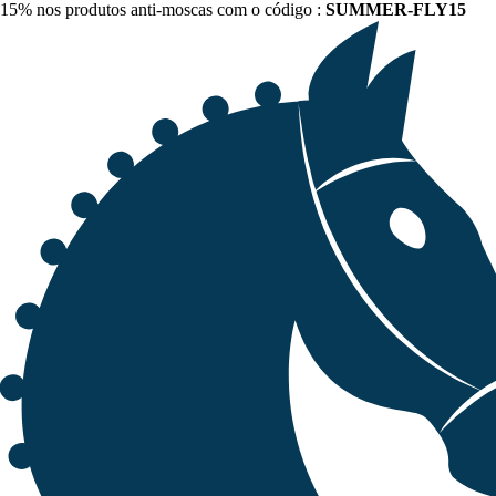
15% nos produtos anti-moscas com o código :
SUMMER-FLY15