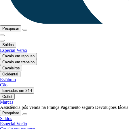
Pesquisar
Saldos
Especial Verão
Cavalo em repouso
Cavalo em trabalho
Cavaleiros
Ocidental
Estábulo
Cão
Enviados em 24H
Outlet
Marcas
Assistência pós-venda na França
Pagamento seguro
Devoluções fáceis
Pesquisar
Saldos
Especial Verão
Cavalo em repouso