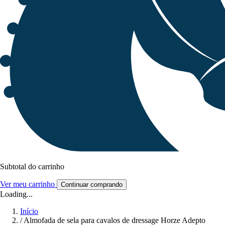
Subtotal do carrinho
Ver meu carrinho
Continuar comprando
Loading...
Início
/
Almofada de sela para cavalos de dressage Horze Adepto