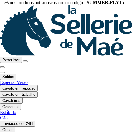
15% nos produtos anti-moscas com o código :
SUMMER-FLY15
Pesquisar
Saldos
Especial Verão
Cavalo em repouso
Cavalo em trabalho
Cavaleiros
Ocidental
Estábulo
Cão
Enviados em 24H
Outlet