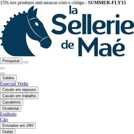
15% nos produtos anti-moscas com o código :
SUMMER-FLY15
Pesquisar
Saldos
Especial Verão
Cavalo em repouso
Cavalo em trabalho
Cavaleiros
Ocidental
Estábulo
Cão
Enviados em 24H
Outlet