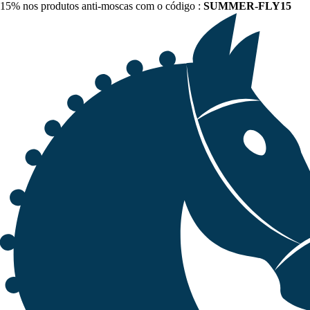
15% nos produtos anti-moscas com o código :
SUMMER-FLY15