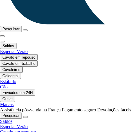
Pesquisar
Saldos
Especial Verão
Cavalo em repouso
Cavalo em trabalho
Cavaleiros
Ocidental
Estábulo
Cão
Enviados em 24H
Outlet
Marcas
Assistência pós-venda na França
Pagamento seguro
Devoluções fáceis
Pesquisar
Saldos
Especial Verão
Cavalo em repouso