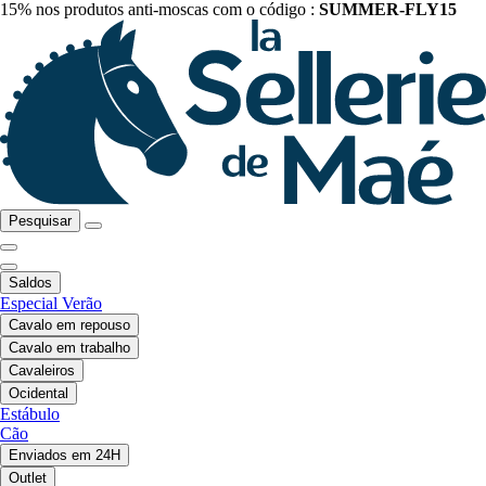
15% nos produtos anti-moscas com o código :
SUMMER-FLY15
Pesquisar
Saldos
Especial Verão
Cavalo em repouso
Cavalo em trabalho
Cavaleiros
Ocidental
Estábulo
Cão
Enviados em 24H
Outlet