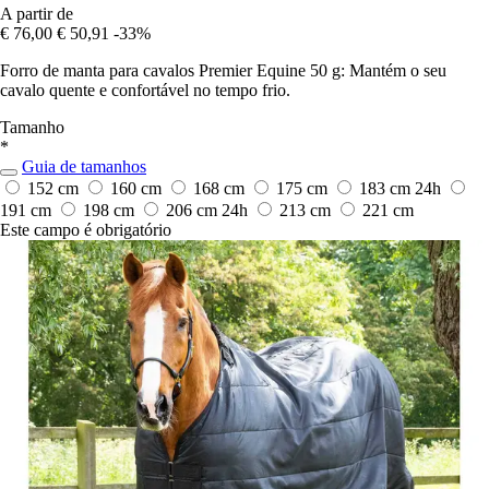
A partir de
€ 76,00
€ 50,91
-33%
Forro de manta para cavalos Premier Equine 50 g: Mantém o seu
cavalo quente e confortável no tempo frio.
Tamanho
*
Guia de tamanhos
152 cm
160 cm
168 cm
175 cm
183 cm
24h
191 cm
198 cm
206 cm
24h
213 cm
221 cm
Este campo é obrigatório