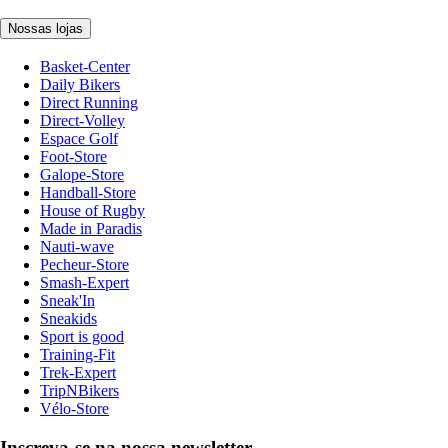
Nossas lojas
Basket-Center
Daily Bikers
Direct Running
Direct-Volley
Espace Golf
Foot-Store
Galope-Store
Handball-Store
House of Rugby
Made in Paradis
Nauti-wave
Pecheur-Store
Smash-Expert
Sneak'In
Sneakids
Sport is good
Training-Fit
Trek-Expert
TripNBikers
Vélo-Store
Inscreva-se na nossa newsletter