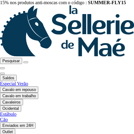
15% nos produtos anti-moscas com o código :
SUMMER-FLY15
Pesquisar
Saldos
Especial Verão
Cavalo em repouso
Cavalo em trabalho
Cavaleiros
Ocidental
Estábulo
Cão
Enviados em 24H
Outlet