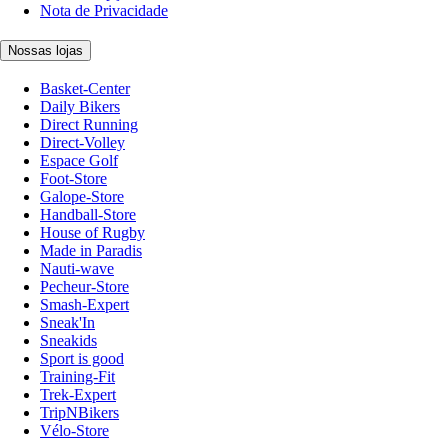
Nota de Privacidade
Nossas lojas
Basket-Center
Daily Bikers
Direct Running
Direct-Volley
Espace Golf
Foot-Store
Galope-Store
Handball-Store
House of Rugby
Made in Paradis
Nauti-wave
Pecheur-Store
Smash-Expert
Sneak'In
Sneakids
Sport is good
Training-Fit
Trek-Expert
TripNBikers
Vélo-Store