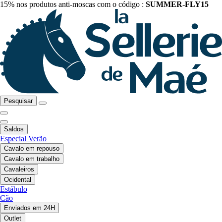
15% nos produtos anti-moscas com o código :
SUMMER-FLY15
Pesquisar
Saldos
Especial Verão
Cavalo em repouso
Cavalo em trabalho
Cavaleiros
Ocidental
Estábulo
Cão
Enviados em 24H
Outlet