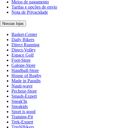
Meios de pagamento
Tarifas e opções de envio
Nota de Privacidade
Nossas lojas
Basket-Center
Daily Bikers
Direct Running
Direct-Volley
Espace Golf
Foot-Store
Galope-Store
Handball-Store
House of Rugby
Made in Paradis
Nauti-wave
Pecheur-Store
Smash-Expert
Sneak'In
Sneakids
Sport is good
Training-Fit
Trek-Expert
TripNBikers