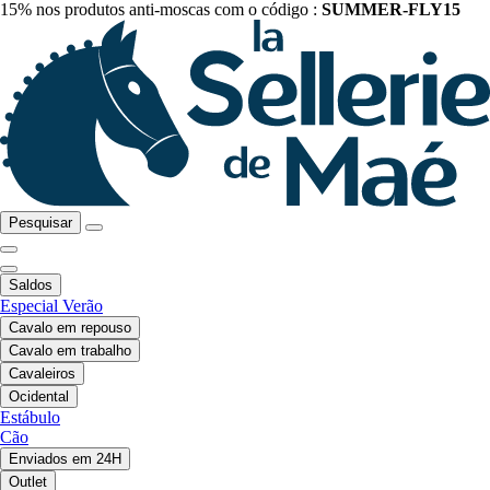
15% nos produtos anti-moscas com o código :
SUMMER-FLY15
Pesquisar
Saldos
Especial Verão
Cavalo em repouso
Cavalo em trabalho
Cavaleiros
Ocidental
Estábulo
Cão
Enviados em 24H
Outlet