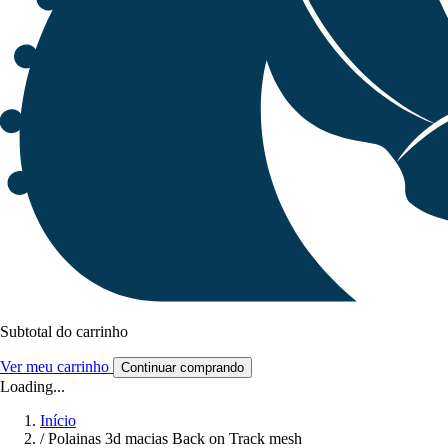
Subtotal do carrinho
Ver meu carrinho
Continuar comprando
Loading...
Início
/
Polainas 3d macias Back on Track mesh