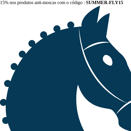
15% nos produtos anti-moscas com o código :
SUMMER-FLY15