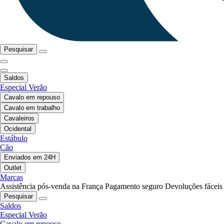
Pesquisar
Saldos
Especial Verão
Cavalo em repouso
Cavalo em trabalho
Cavaleiros
Ocidental
Estábulo
Cão
Enviados em 24H
Outlet
Marcas
Assistência pós-venda na França
Pagamento seguro
Devoluções fáceis
Pesquisar
Saldos
Especial Verão
Cavalo em repouso