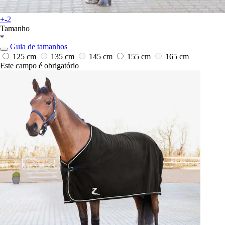
+-2
Tamanho
*
Guia de tamanhos
125 cm
135 cm
145 cm
155 cm
165 cm
Este campo é obrigatório