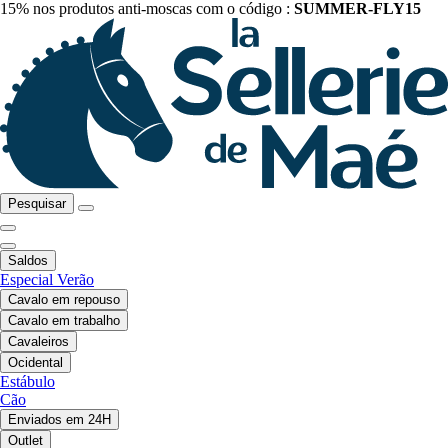
15% nos produtos anti-moscas com o código :
SUMMER-FLY15
Pesquisar
Saldos
Especial Verão
Cavalo em repouso
Cavalo em trabalho
Cavaleiros
Ocidental
Estábulo
Cão
Enviados em 24H
Outlet