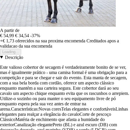
A partir de
€ 54,99
€ 34,54
-37%
+€ 1,73
oferecidos na sua proxima encomenda
Creditados apos a
validacao da sua encomenda
Loading...
Descrição
Este valioso cobertor de secagem é verdadeiramente bonito de se ver,
mas é igualmente prático - uma camisa formal é uma obrigação para a
competição e para se chegar e sair do evento. Esta manta de secagem,
com a sua bela borda com cordão, oferece um aspecto clássico
enquanto mantém a sua carteira segura. Este cobertor dará ao seu
cavalo um aspecto chique enquanto evita que os rascunhos o arrepiem.
Utilize-o sozinho ou para manter o seu equipamento livre de pó
enquanto espera pela sua vez antes de entrar na
arena.Características:Novas coresTelas elegantes e confortáveisLinhas
elegantes para realçar a elegância do cavaloCorte de pescoço
ClássicoMatéria de enchimento que afasta a humidade do
exteriorCanalização elegantePreto (BL) e azul escuro (DB) com
decoração dourada, azul marinho (VDB) e verde (LDGR) com