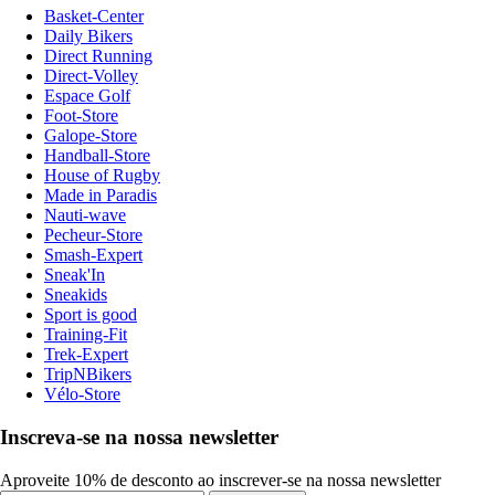
Basket-Center
Daily Bikers
Direct Running
Direct-Volley
Espace Golf
Foot-Store
Galope-Store
Handball-Store
House of Rugby
Made in Paradis
Nauti-wave
Pecheur-Store
Smash-Expert
Sneak'In
Sneakids
Sport is good
Training-Fit
Trek-Expert
TripNBikers
Vélo-Store
Inscreva-se na nossa newsletter
Aproveite 10% de desconto ao inscrever-se na nossa newsletter