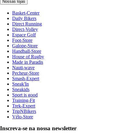
Nossas lojas
Basket-Center
Daily Bikers
Direct Running
Direct-Volley
Espace Golf
Foot-Store
Galope-Store
Handball-Store
House of Rugby
Made in Paradis
Nauti-wave
Pecheur-Store
Smash-Expert
Sneak'In
Sneakids
Sport is good
Training-Fit
Trek-Expert
TripNBikers
Vélo-Store
Inscreva-se na nossa newsletter