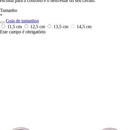
escolha para o conforto e o bem-estar do seu cavalo.
Tamanho
*
Guia de tamanhos
11,5 cm
12,5 cm
13,5 cm
14,5 cm
Este campo é obrigatório