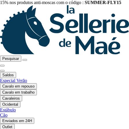
15% nos produtos anti-moscas com o código :
SUMMER-FLY15
Pesquisar
Saldos
Especial Verão
Cavalo em repouso
Cavalo em trabalho
Cavaleiros
Ocidental
Estábulo
Cão
Enviados em 24H
Outlet