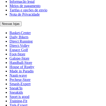
Informação legal
Meios de pagamento
Tarifas e opções de envio
Nota de Privacidade
Nossas lojas
Basket-Center
Daily Bikers
Direct Running
Direct-Volley
Espace Golf
Foot-Store
Galope-Store
Handball-Store
House of Rugby
Made in Paradis
Nauti-wave
Pecheur-Store
Smash-Expert
Sneak'In
Sneakids
Sport is good
Training-Fit
Trek-Expert