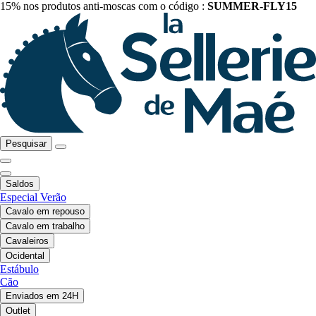
15% nos produtos anti-moscas com o código :
SUMMER-FLY15
Pesquisar
Saldos
Especial Verão
Cavalo em repouso
Cavalo em trabalho
Cavaleiros
Ocidental
Estábulo
Cão
Enviados em 24H
Outlet