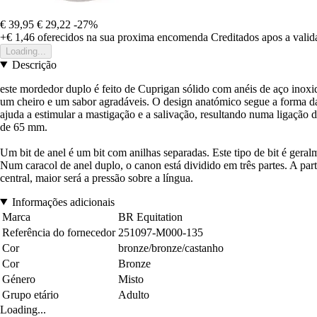
€ 39,95
€ 29,22
-27%
+€ 1,46
oferecidos na sua proxima encomenda
Creditados apos a vali
Loading...
Descrição
este mordedor duplo é feito de Cuprigan sólido com anéis de aço inox
um cheiro e um sabor agradáveis. O design anatómico segue a forma d
ajuda a estimular a mastigação e a salivação, resultando numa ligação
de 65 mm.
Um bit de anel é um bit com anilhas separadas. Este tipo de bit é gera
Num caracol de anel duplo, o canon está dividido em três partes. A part
central, maior será a pressão sobre a língua.
Informações adicionais
Marca
BR Equitation
Referência do fornecedor
251097-M000-135
Cor
bronze/bronze/castanho
Cor
Bronze
Género
Misto
Grupo etário
Adulto
Loading...