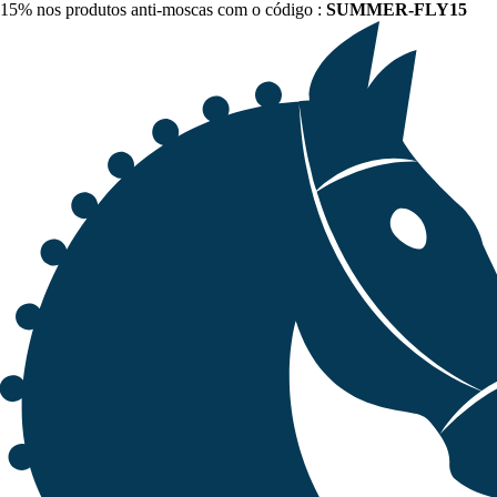
15% nos produtos anti-moscas com o código :
SUMMER-FLY15