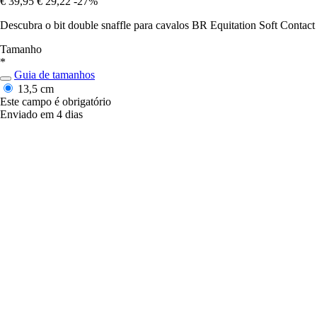
€ 39,95
€ 29,22
-27%
Descubra o bit double snaffle para cavalos BR Equitation Soft Contact
Tamanho
*
Guia de tamanhos
13,5 cm
Este campo é obrigatório
Enviado em 4 dias