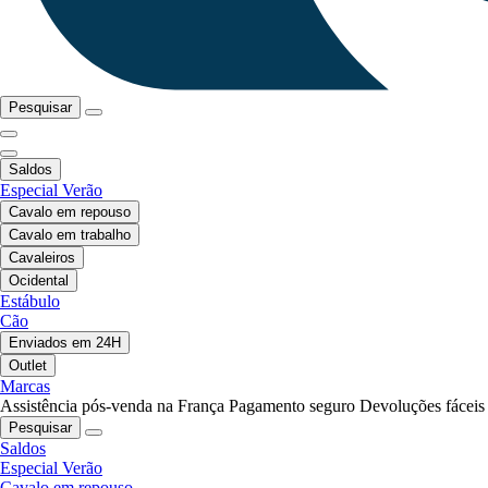
Pesquisar
Saldos
Especial Verão
Cavalo em repouso
Cavalo em trabalho
Cavaleiros
Ocidental
Estábulo
Cão
Enviados em 24H
Outlet
Marcas
Assistência pós-venda na França
Pagamento seguro
Devoluções fáceis
Pesquisar
Saldos
Especial Verão
Cavalo em repouso