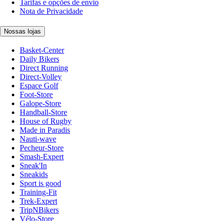
Tarifas e opções de envio
Nota de Privacidade
Nossas lojas
Basket-Center
Daily Bikers
Direct Running
Direct-Volley
Espace Golf
Foot-Store
Galope-Store
Handball-Store
House of Rugby
Made in Paradis
Nauti-wave
Pecheur-Store
Smash-Expert
Sneak'In
Sneakids
Sport is good
Training-Fit
Trek-Expert
TripNBikers
Vélo-Store