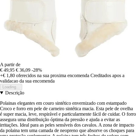
A partir de
€ 49,95
€ 36,09
-28%
+€ 1,80
oferecidos na sua proxima encomenda
Creditados apos a
validacao da sua encomenda
Loading...
Descrição
Polainas elegantes em couro sintético envernizado com estampado
Croco e forro em pele de carneiro sintética macia. Esta pele de ovelha
é super macia, leve, respirável e particularmente fácil de cuidar. O forro
assegura uma distribuição óptima da pressão e ajuda a evitar as
irritações. Ideal para as peles sensíveis dos cavalos. A zona de impacto
da polaina tem uma camada de neopreno que absorve os choques para
uma proteção suplementar. A polaina tem três fechos de velcro com