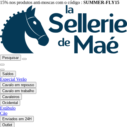
15% nos produtos anti-moscas com o código :
SUMMER-FLY15
Pesquisar
Saldos
Especial Verão
Cavalo em repouso
Cavalo em trabalho
Cavaleiros
Ocidental
Estábulo
Cão
Enviados em 24H
Outlet