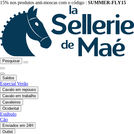
15% nos produtos anti-moscas com o código :
SUMMER-FLY15
Pesquisar
Saldos
Especial Verão
Cavalo em repouso
Cavalo em trabalho
Cavaleiros
Ocidental
Estábulo
Cão
Enviados em 24H
Outlet