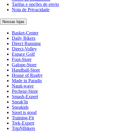
Tarifas e opções de envio
Nota de Privacidade
Nossas lojas
Basket-Center
Daily Bikers
Direct Running
Direct-Volley
Espace Golf
Foot-Store
Galope-Store
Handball-Store
House of Rugby
Made in Paradis
Nauti-wave
Pecheur-Store
Smash-Expert
Sneak'In
Sneakids
Sport is good
Training-Fit
Trek-Expert
TripNBikers