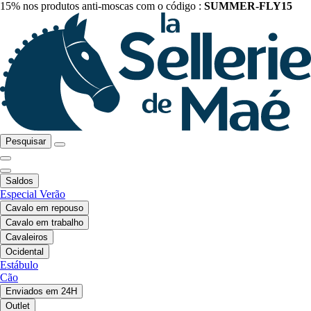
15% nos produtos anti-moscas com o código :
SUMMER-FLY15
Pesquisar
Saldos
Especial Verão
Cavalo em repouso
Cavalo em trabalho
Cavaleiros
Ocidental
Estábulo
Cão
Enviados em 24H
Outlet