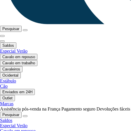
Pesquisar
Saldos
Especial Verão
Cavalo em repouso
Cavalo em trabalho
Cavaleiros
Ocidental
Estábulo
Cão
Enviados em 24H
Outlet
Marcas
Assistência pós-venda na França
Pagamento seguro
Devoluções fáceis
Pesquisar
Saldos
Especial Verão
Cavalo em repouso