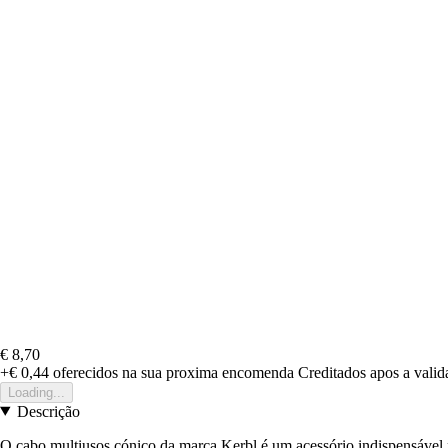
€ 8,70
+€ 0,44
oferecidos na sua proxima encomenda
Creditados apos a vali
Loading...
Descrição
O cabo multiusos cónico da marca Kerbl é um acessório indispensável