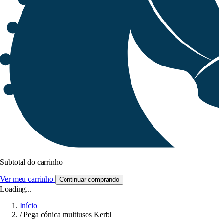
Subtotal do carrinho
Ver meu carrinho
Continuar comprando
Loading...
Início
/
Pega cónica multiusos Kerbl