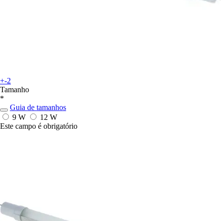
+-2
Tamanho
*
Guia de tamanhos
9 W
12 W
Este campo é obrigatório