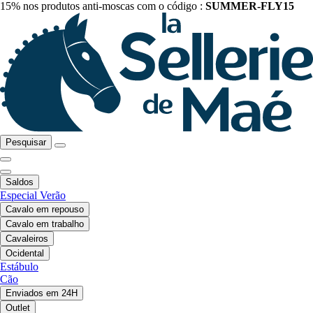
15% nos produtos anti-moscas com o código :
SUMMER-FLY15
Pesquisar
Saldos
Especial Verão
Cavalo em repouso
Cavalo em trabalho
Cavaleiros
Ocidental
Estábulo
Cão
Enviados em 24H
Outlet