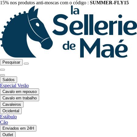
15% nos produtos anti-moscas com o código :
SUMMER-FLY15
Pesquisar
Saldos
Especial Verão
Cavalo em repouso
Cavalo em trabalho
Cavaleiros
Ocidental
Estábulo
Cão
Enviados em 24H
Outlet