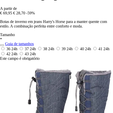
A partir de
€ 69,95
€ 28,70
-59%
Botas de inverno em jeans Harry's Horse para a manter quente com
estilo. A combinação perfeita entre conforto e moda.
Tamanho
*
Guia de tamanhos
36
24h
37
24h
38
24h
39
24h
40
24h
41
24h
42
24h
43
24h
Este campo é obrigatório