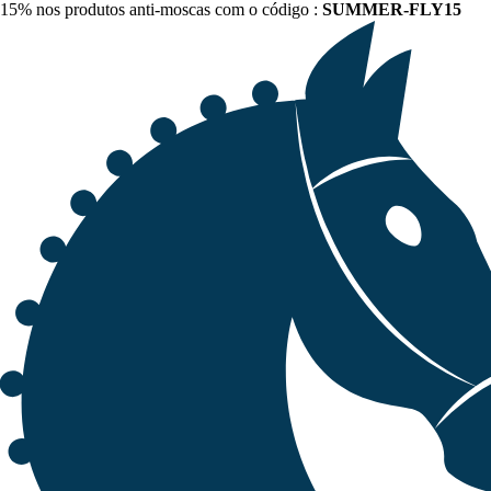
15% nos produtos anti-moscas com o código :
SUMMER-FLY15