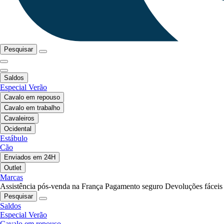
Pesquisar
Saldos
Especial Verão
Cavalo em repouso
Cavalo em trabalho
Cavaleiros
Ocidental
Estábulo
Cão
Enviados em 24H
Outlet
Marcas
Assistência pós-venda na França
Pagamento seguro
Devoluções fáceis
Pesquisar
Saldos
Especial Verão
Cavalo em repouso