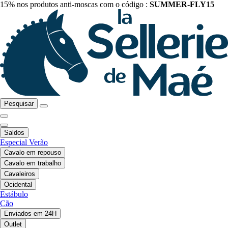
15% nos produtos anti-moscas com o código :
SUMMER-FLY15
Pesquisar
Saldos
Especial Verão
Cavalo em repouso
Cavalo em trabalho
Cavaleiros
Ocidental
Estábulo
Cão
Enviados em 24H
Outlet